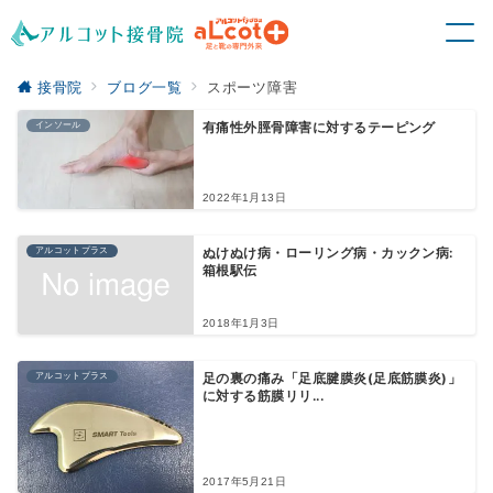
接骨院
ブログ一覧
スポーツ障害
インソール
有痛性外脛骨障害に対するテーピング
2022年1月13日
アルコットプラス
ぬけぬけ病・ローリング病・カックン病:
箱根駅伝
2018年1月3日
アルコットプラス
足の裏の痛み「足底腱膜炎(足底筋膜炎)」
に対する筋膜リリ...
2017年5月21日