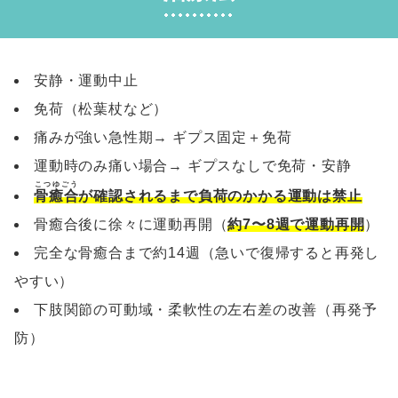
安静・運動中止
免荷（松葉杖など）
痛みが強い急性期→ ギプス固定＋免荷
運動時のみ痛い場合→ ギプスなしで免荷・安静
こつゆごう
骨癒合
が確認されるまで負荷のかかる運動は禁止
骨癒合後に徐々に運動再開（
約7〜8週で運動再開
）
完全な骨癒合まで約14週（急いで復帰すると再発し
やすい）
下肢関節の可動域・柔軟性の左右差の改善（再発予
防）