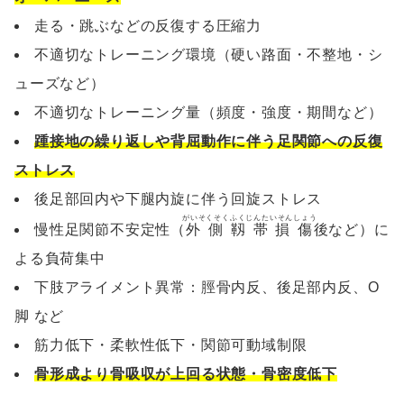
走る・跳ぶなどの反復する圧縮力
不適切なトレーニング環境（硬い路面・不整地・シ
ューズなど）
不適切なトレーニング量（頻度・強度・期間など）
踵接地の繰り返しや背屈動作に伴う足関節への反復
ストレス
後足部回内や下腿内旋に伴う回旋ストレス
がいそくそくふくじんたいそんしょう
慢性足関節不安定性（
外側靱帯損傷
後など）に
よる負荷集中
下肢アライメント異常：脛骨内反、後足部内反、O
脚 など
筋力低下・柔軟性低下・関節可動域制限
骨形成より骨吸収が上回る状態・骨密度低下