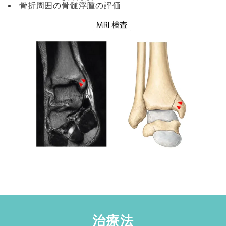
骨折周囲の
骨髄浮腫
の評価
治療法