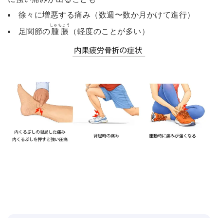
徐々に増悪する痛み（数週〜数か月かけて進行）
しゅちょう
足関節の
腫脹
（軽度のことが多い）