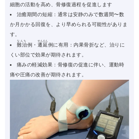
細胞の活動を高め、骨修復過程を促進します
治癒期間の短縮：通常は安静のみで数週間〜数
か月かかる回復を、より早められる可能性がありま
す。
なんち
せんえん
難治
例・
遷延
例に有用：内果骨折など、治りに
くい部位で効果が期待されます。
痛みの軽減効果：骨修復の促進に伴い、運動時
痛や圧痛の改善が期待されます。