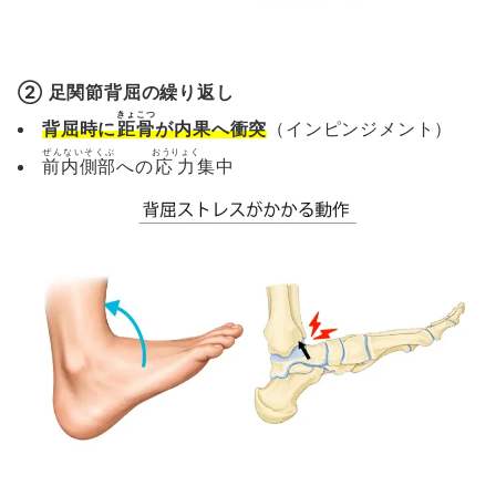
② 足関節背屈の繰り返し
きょこつ
背屈時に
距骨
が内果へ衝突
（インピンジメント）
ぜんないそくぶ
おうりょく
前内側部
への
応力
集中