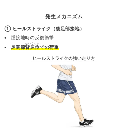
発生メカニズム
① ヒールストライク（後足部接地）
踵接地時の反復衝撃
はいくつい
足関節
背屈位
での荷重