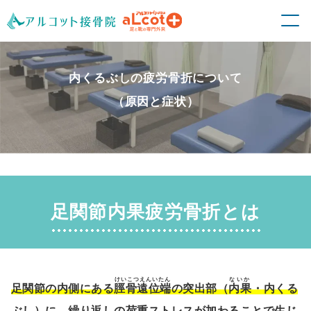
内くるぶしの疲労骨折について
（原因と症状）
足関節内果疲労骨折とは
けいこつえんいたん
ないか
足関節の内側にある
脛骨遠位端
の突出部（
内果
・内くる
ぶし）に、繰り返しの荷重ストレスが加わることで生じ