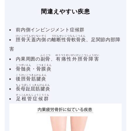
間違えやすい疾患
前内側インピンジメント症候群
けいこつてんがいないそく
りだんせいこつなんこつえん
脛骨天蓋内側
の
離断性骨軟骨炎
、足関節内部障
害
ふくこつ
ゆうつうせいがいけいこつしょうがい
内果周囲の
副骨
、
有痛性外脛骨障害
こつずいえん
こつまくえん
骨髄炎
・
骨膜炎
こうけいこつきんけんえん
後脛骨筋腱炎
ちょうぼしくっきんけんえん
長母趾屈筋腱炎
そっこんかんしょうこうぐん
足根管症候群