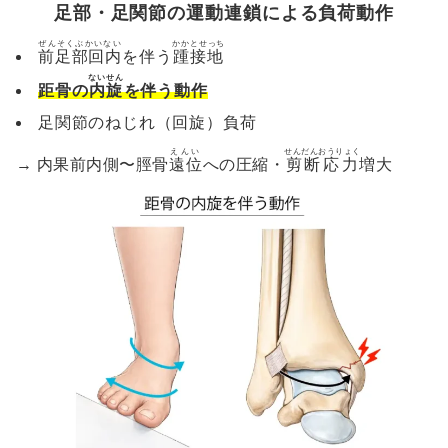
足部・足関節の運動連鎖による負荷動作
ぜんそくぶかいない
かかとせっち
前足部回内
を伴う
踵接地
ないせん
距骨の
内旋
を伴う動作
足関節のねじれ（回旋）負荷
えんい
せんだんおうりょく
→ 内果前内側〜脛骨
遠位
への圧縮・
剪断応力
増大