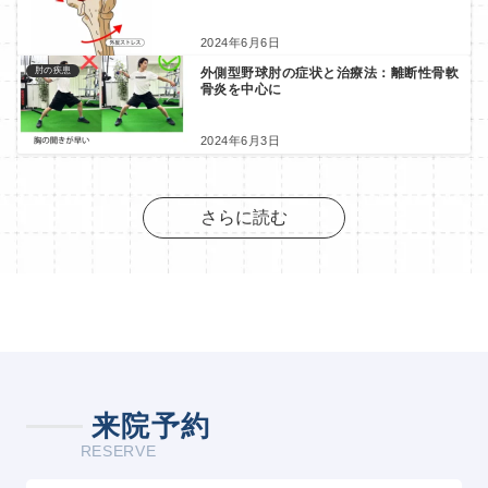
2024年6月6日
外側型野球肘の症状と治療法：離断性骨軟
肘の疾患
骨炎を中心に
2024年6月3日
さらに読む
来院予約
RESERVE