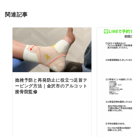
シ
関連記事
ョ
ン
捻挫予防と再発防止に役立つ足首テ
ーピング方法｜金沢市のアルコット
接骨院監修