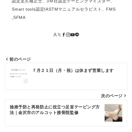
認定足爪補正士、3Ｍ社認定テーピングマイスター、
Smart tools認定IASTMマニュアルセラピスト、FMS
,SFMA
前のページ
投
７月２１日（月・祝）は休まず営業します
稿
ナ
次のページ
ビ
捻挫予防と再発防止に役立つ足首テーピング方
法｜金沢市のアルコット接骨院監修
ゲ
ー