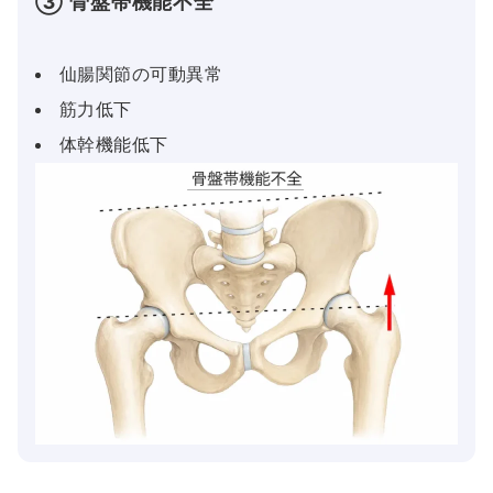
③ 骨盤帯機能不全
仙腸関節の可動異常
筋力低下
体幹機能低下