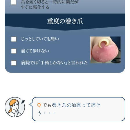
Q
でも
巻き爪の治療って痛そ
う・・・