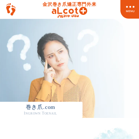
金沢巻き爪矯正専門外来
何科にかかればいい？
巻き爪で病院に行く時は、
巻き爪.com
I
T
NGROWN
OENAIL