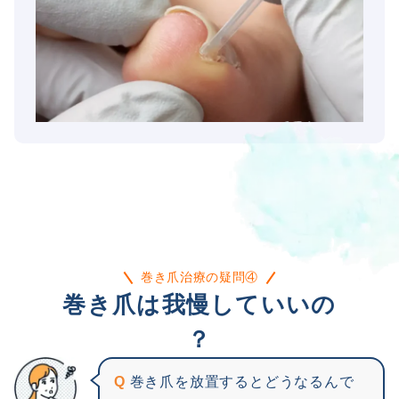
巻き爪治療の疑問④
巻き爪は我慢していいの
？
Q
巻き爪を放置するとどうなるんで