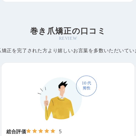
Q
施術によりどのような変化がありましたか？
足にアーチができた。
A
巻き爪矯正の口コミ
爪が平たくなった。
REVIEW
爪矯正を完了された方より嬉しいお言葉を多数いただいてい
Q
メッセージをお願いします。
歩くのが楽しいです。
A
総合評価
5