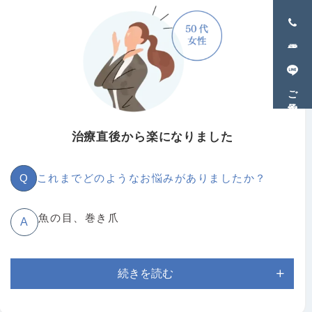
治療を受けた日から痛みがなくなった。形もキレ
A
イになった。
電話
Q
メッセージをお願いします。
ご予約
本当に痛くなかったのでおすすめです。来てよか
A
治療直後から楽になりました
ったです。
Q
これまでどのようなお悩みがありましたか？
魚の目、巻き爪
A
続きを読む